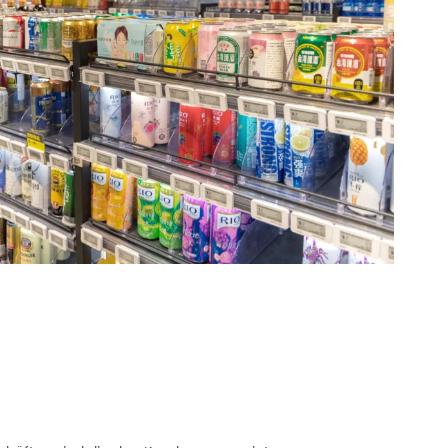
al: Castlerys
 ZKONG ESL-
ungen