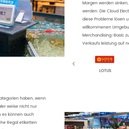
Margen werden sinken, 
werden. Die Cloud Elect
diese Probleme lösen u
willkommenen Umgebun
Merchandising-Basic zu 
Verkaufs leistung auf 

ema Frisch
LOTUS
COOP
kategorien haben, wenn
er weise nicht nur
rn es können auch
che Regal etiketten