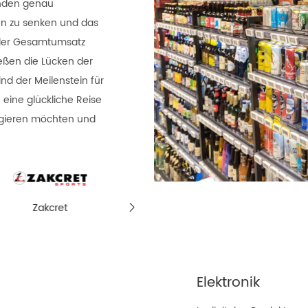
unden genau
ten zu senken und das
 der Gesamtumsatz
ießen die Lücken der
d der Meilenstein für
 eine glückliche Reise
gagieren möchten und
Digitale Innovation im
BESTORE
Going Digit

Sam's Club: Wie ZKONG
Reise mit
ESL Ihre Einkaufs route
Lös
umgestaltet
Elektronik