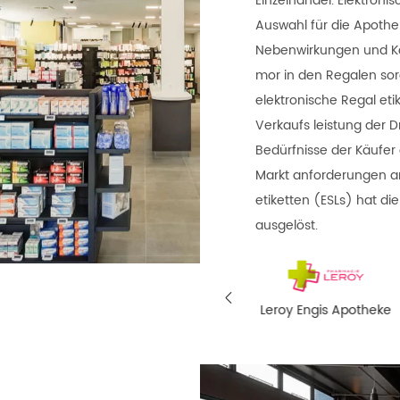
Einzelhandel. Elektronis
Auswahl für die Apothe
Nebenwirkungen und Kon
mor in den Regalen sor
elektronische Regal eti
Verkaufs leistung der D
Bedürfnisse der Käufer 
Markt anforderungen an
etiketten (ESLs) hat die
ausgelöst.

nstedt-Levie
Leroy Engis Apotheke
Neuheit der Pharma
Apotheke
cie