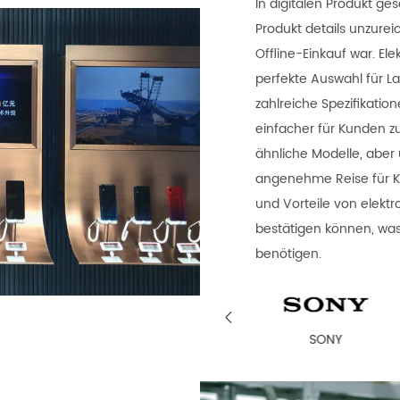
In digitalen Produkt g
Produkt details unzurei
Offline-Einkauf war. Ele
perfekte Auswahl für L
zahlreiche Spezifikatio
einfacher für Kunden 
ähnliche Modelle, aber 
angenehme Reise für K
und Vorteile von elekt
bestätigen können, was 
benötigen.

 nach Hause
SONY
Öffentliches gr.