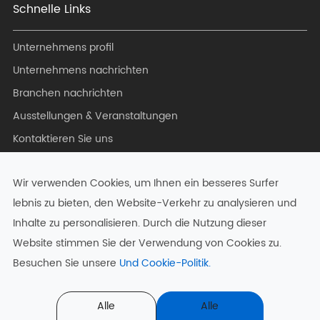
Schnelle Links
Unternehmens profil
Unternehmens nachrichten
Branchen nachrichten
Ausstellungen & Veranstaltungen
Kontaktieren Sie uns
Blog
Wir verwenden Cookies, um Ihnen ein besseres Surfer
lebnis zu bieten, den Website-Verkehr zu analysieren und
Inhalte zu personalisieren. Durch die Nutzung dieser
Urheberrecht ©
Hangzhou Zkong Networks Co., Ltd.
Alle
Website stimmen Sie der Verwendung von Cookies zu.
Rechte vorbehalten.
Besuchen Sie unsere
Und Cookie-Politik.
Sitemap
|
Datenschutz richtlinie
Alle
Alle