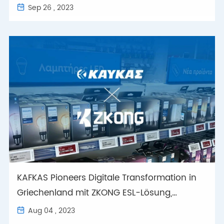
Lösung von Etiquetas.io und ZKONG
Sep 26 , 2023

KAFKAS Pioneers Digitale Transformation in
Griechenland mit ZKONG ESL-Lösung,
innovativ bereit gestellt von Mindsys
Aug 04 , 2023
