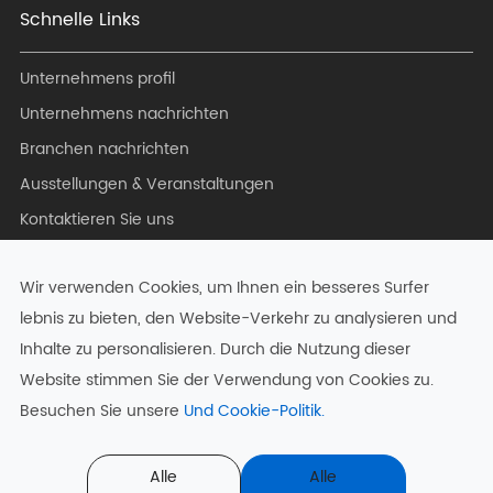
Schnelle Links
Unternehmens profil
Unternehmens nachrichten
Branchen nachrichten
Ausstellungen & Veranstaltungen
Kontaktieren Sie uns
Blog
Wir verwenden Cookies, um Ihnen ein besseres Surfer
lebnis zu bieten, den Website-Verkehr zu analysieren und
Inhalte zu personalisieren. Durch die Nutzung dieser
Urheberrecht ©
Hangzhou Zkong Networks Co., Ltd.
Alle
Website stimmen Sie der Verwendung von Cookies zu.
Rechte vorbehalten.
Besuchen Sie unsere
Und Cookie-Politik.
Sitemap
|
Datenschutz richtlinie
Alle
Alle