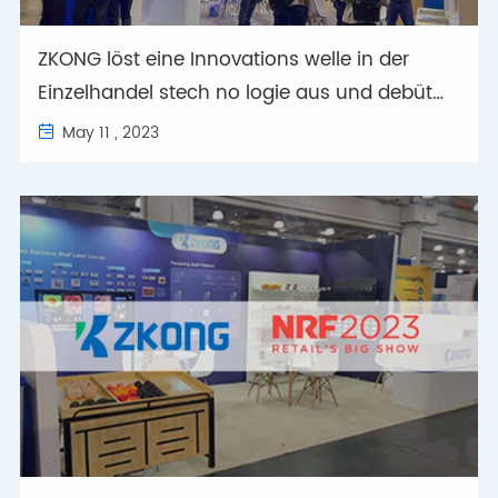
ZKONG löst eine Innovations welle in der
Einzelhandel stech no logie aus und debüt
iert auf der Retail Asia Conference & Expo
May 11 , 2023
