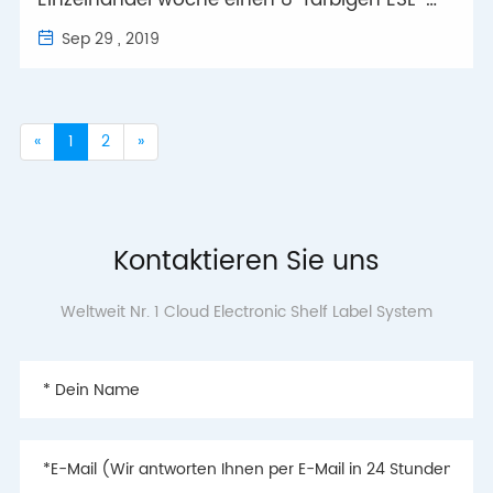
Einzelhandel woche einen 8-farbigen ESL-
Bildschirm
Sep 29 , 2019

«
1
2
»
Kontaktieren Sie uns
Weltweit Nr. 1 Cloud Electronic Shelf Label System