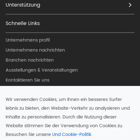
Unterstützung
Schnelle Links
Unternehmens profil
Unternehmens nachrichten
Branchen nachrichten
Ausstellungen & Veranstaltungen
Kontaktieren Sie uns
Blog
Wir verwenden Cookies, um Ihnen ein besseres Surfer
lebnis zu bieten, den Website-Verkehr zu analysieren und
Inhalte zu personalisieren. Durch die Nutzung dieser
Urheberrecht ©
Hangzhou Zkong Networks Co., Ltd.
Alle
Website stimmen Sie der Verwendung von Cookies zu.
Rechte vorbehalten.
Besuchen Sie unsere
Und Cookie-Politik.
Sitemap
|
Datenschutz richtlinie