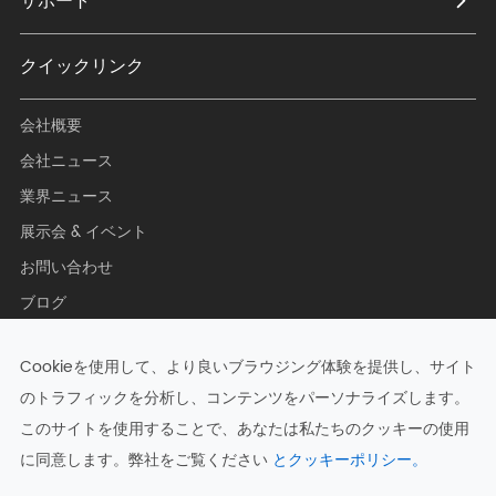
サポート
クイックリンク
会社概要
会社ニュース
業界ニュース
展示会 & イベント
お問い合わせ
ブログ
Cookieを使用して、より良いブラウジング体験を提供し、サイト
のトラフィックを分析し、コンテンツをパーソナライズします。
著作権 ©
Hangzhou Zkong Networks Co., Ltd.
すべての権利予
このサイトを使用することで、あなたは私たちのクッキーの使用
約.
に同意します。弊社をご覧ください
とクッキーポリシー。
サイトマップ
|
プライバシーポリシー