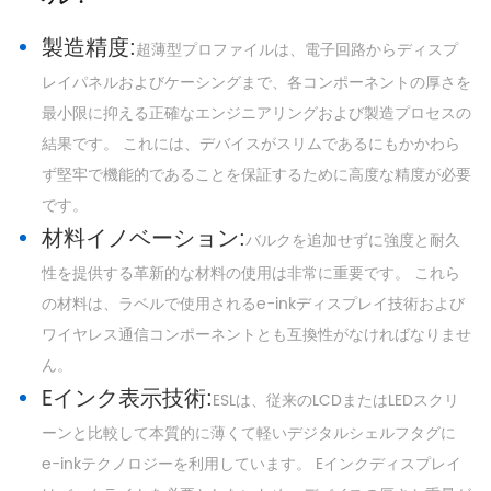
製造精度:
超薄型プロファイルは、電子回路からディスプ
レイパネルおよびケーシングまで、各コンポーネントの厚さを
最小限に抑える正確なエンジニアリングおよび製造プロセスの
結果です。 これには、デバイスがスリムであるにもかかわら
ず堅牢で機能的であることを保証するために高度な精度が必要
です。
材料イノベーション:
バルクを追加せずに強度と耐久
性を提供する革新的な材料の使用は非常に重要です。 これら
の材料は、ラベルで使用されるe-inkディスプレイ技術および
ワイヤレス通信コンポーネントとも互換性がなければなりませ
ん。
Eインク表示技術:
ESLは、従来のLCDまたはLEDスクリ
ーンと比較して本質的に薄くて軽いデジタルシェルフタグに
e-inkテクノロジーを利用しています。 Eインクディスプレイ