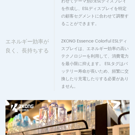
わせてテーマ別のESLディスプレイ
を作成し、ESLディスプレイを特定
の顧客セグメントに合わせて調整す
ることができます。
エネルギー効率が
ZKONG Essence Colorful ESLディ
スプレイは、エネルギー効率の高い
良く、長持ちする
テクノロジーを利用して、消費電力
を最小限に抑えます。 ESLタグはバ
ッテリー寿命が長いため、頻繁に交
換したり充電したりする必要があり
ません。