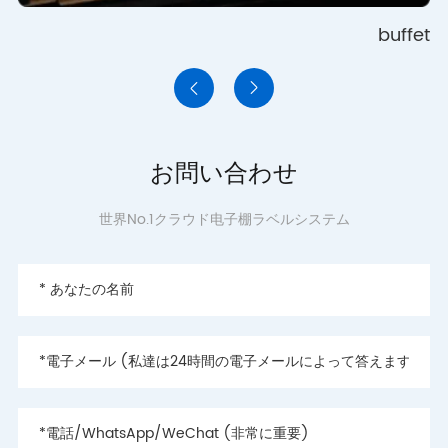
c
buffet


お問い合わせ
世界No.1クラウド电子棚ラベルシステム