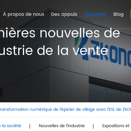
À propos de nous
Des appuis
Nouvelles
Blog
nières nouvelles de
ustrie de la vente
transformation numérique de l'épicier de village avec l'ESL de ZK
 la société
Nouvelles de l'industrie
Expositions e