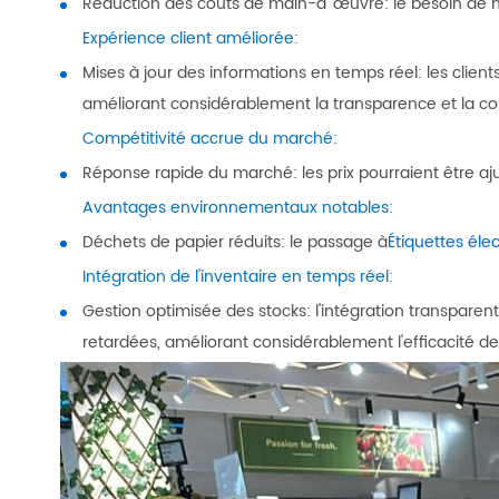
Réduction des coûts de main-d 'œuvre: le besoin de m
Expérience client améliorée:
Mises à jour des informations en temps réel: les client
améliorant considérablement la transparence et la co
Compétitivité accrue du marché:
Réponse rapide du marché: les prix pourraient être
Avantages environnementaux notables:
Déchets de papier réduits: le passage à
Étiquettes éle
Intégration de l'inventaire en temps réel:
Gestion optimisée des stocks: l'intégration transpare
retardées, améliorant considérablement l'efficacité de 