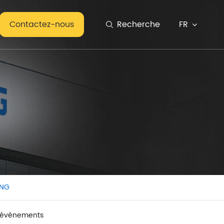
FR
Contactez-nous
Recherche

ONG
t événements