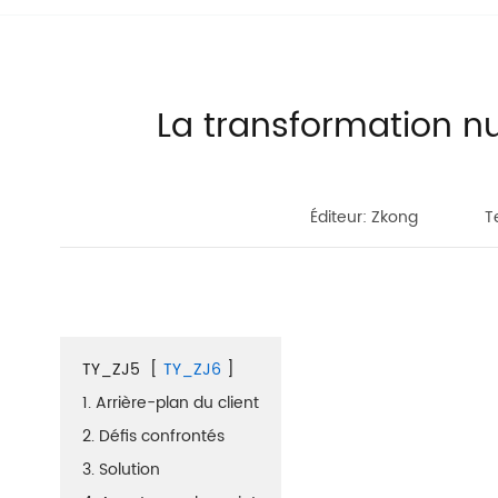
La transformation nu
Éditeur: Zkong
T
TY_ZJ5
[
TY_ZJ6
]
1. Arrière-plan du client
2. Défis confrontés
3. Solution