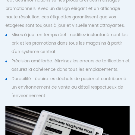
réel, des informations sur les produits et des messages
promotionnels. Avec un design élégant et un affichage
haute résolution, ces étiquettes garantissent que vos
étagères sont toujours à jour et visuellement attrayantes.
Mises à jour en temps réel: modifiez instantanément les
prix et les promotions dans tous les magasins à partir
d'un système central.
Précision améliorée: éliminez les erreurs de tarification et
assurez la cohérence dans tous les emplacements.
Durabilité: réduire les déchets de papier et contribuer à
un environnement de vente au détail respectueux de
l'environnement.