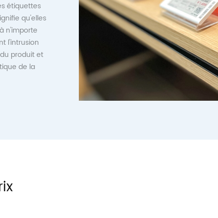
s étiquettes
nifie qu'elles
 à n'importe
t l'intrusion
 du produit et
tique de la
ix