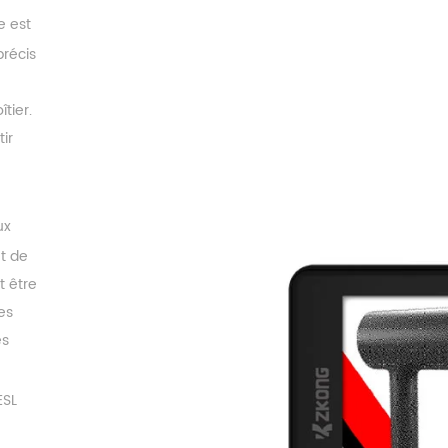
e est
précis
tier.
ir
ux
ut de
t être
es
es
ESL