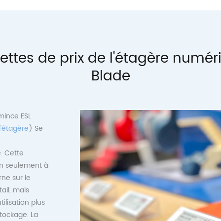
uettes de prix de l'étagère numé
Blade
mince ESL
d'étagère
) Se
. Cette
on seulement à
ne sur le
ail, mais
lisation plus
stockage. La