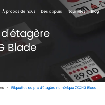
À propos de nous
Des appuis
Nouvelles
Blog
x d'étagère
G Blade
ère
Étiquettes de prix d'étagère numérique ZKONG Blade