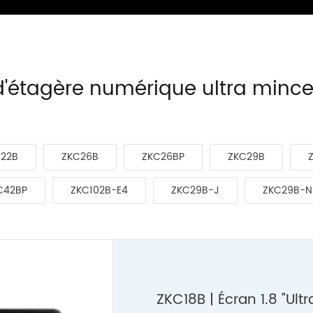
 d'étagère numérique ultra min
22B
ZKC26B
ZKC26BP
ZKC29B
C42BP
ZKC102B-E4
ZKC29B-J
ZKC29B-N
ZKC18B | Écran 1.8 "Ult