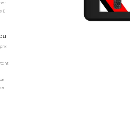
par
s E-
 au
prix
itant
nce
 en