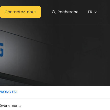
FR
Contactez-nous
Recherche

n ZKONG ESL
t événements