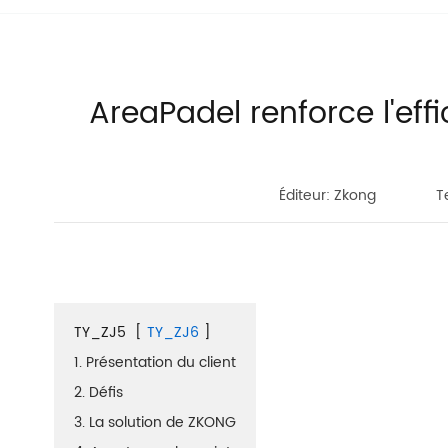
AreaPadel renforce l'eff
Éditeur: Zkong
T
TY_ZJ5
[
TY_ZJ6
]
1. Présentation du client
2. Défis
3. La solution de ZKONG