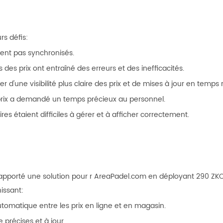
rs défis:
aient pas synchronisés.
des prix ont entraîné des erreurs et des inefficacités.
d'une visibilité plus claire des prix et de mises à jour en temps r
prix a demandé un temps précieux au personnel.
s étaient difficiles à gérer et à afficher correctement.
 apporté une solution pour r AreaPadel.com en déployant 290 Z
issant:
utomatique entre les prix en ligne et en magasin.
 précises et à jour.