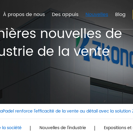
À propos de nous
Des appuis
Nouvelles
Blog
nières nouvelles de
ustrie de la vente
aPadel renforce l'efficacité de la vente au détail avec la solutio
 la société
Nouvelles de l'industrie
Expositions e