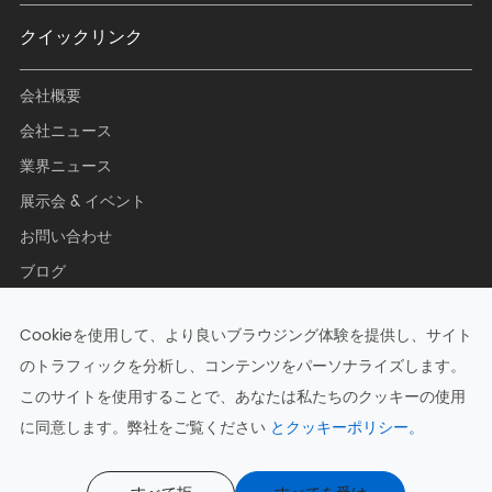
クイックリンク
会社概要
会社ニュース
業界ニュース
展示会 & イベント
お問い合わせ
ブログ
Cookieを使用して、より良いブラウジング体験を提供し、サイト
のトラフィックを分析し、コンテンツをパーソナライズします。
著作権 ©
Hangzhou Zkong Networks Co., Ltd.
すべての権利予
このサイトを使用することで、あなたは私たちのクッキーの使用
約.
に同意します。弊社をご覧ください
とクッキーポリシー。
サイトマップ
|
プライバシーポリシー