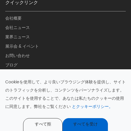
クイックリンク
会社概要
会社ニュース
業界ニュース
展示会 & イベント
お問い合わせ
ブログ
Cookieを使用して、より良いブラウジング体験を提供し、サイト
のトラフィックを分析し、コンテンツをパーソナライズします。
著作権 ©
Hangzhou Zkong Networks Co., Ltd.
すべての権利予
このサイトを使用することで、あなたは私たちのクッキーの使用
約.
に同意します。弊社をご覧ください
とクッキーポリシー。
サイトマップ
|
プライバシーポリシー
すべて拒
すべてを受け