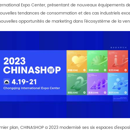
nternational Expo Center, présentant de nouveaux équipements de 
 nouvelles tendances de consommation et des cas industriels exce
de nouvelles opportunités de marketing dans l'écosystème de la ve
mier plan, CHINASHOP a 2023 modernisé ses six espaces d'exposi