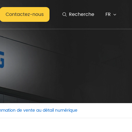
FR
Contactez-nous
Recherche

mmation de vente au détail numérique